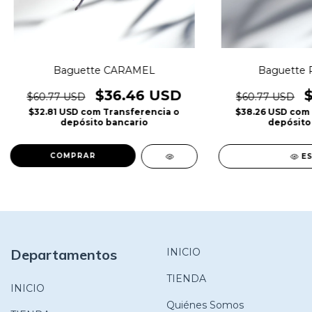
Baguette CARAMEL
Baguette 
$36.46 USD
$60.77 USD
$60.77 USD
$32.81 USD
com
Transferencia o
$38.26 USD
com
depósito bancario
depósito
E
Departamentos
INICIO
TIENDA
INICIO
Quiénes Somos