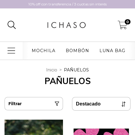
10% off con transferencia / 3 cuotas sin interés
0
MOCHILA
BOMBÓN
LUNA BAG
Inicio
>
PAÑUELOS
PAÑUELOS
Filtrar