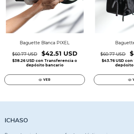
Baguette Blanca PIXEL
Baguett
$42.51 USD
$
$60.77 USD
$60.77 USD
$38.26 USD
con
Transferencia o
$43.76 USD
con
depósito bancario
depósito
VER
ICHASO