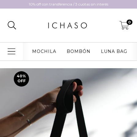
10% off con transferencia / 3 cuotas sin interés
0
MOCHILA
BOMBÓN
LUNA BAG
40
%
OFF