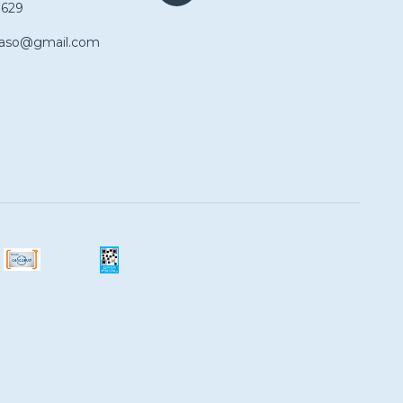
9629
haso@gmail.com