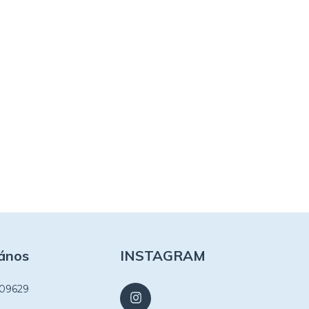
ános
INSTAGRAM
109629