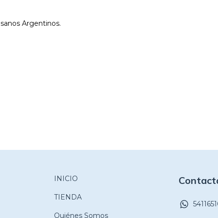
esanos Argentinos.
INICIO
Contact
TIENDA
541165
Quiénes Somos