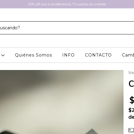
10% off con transferencia / 3 cuotas sin interés
A
Quiénes Somos
INFO
CONTACTO
Camb
Ini
C
$
de