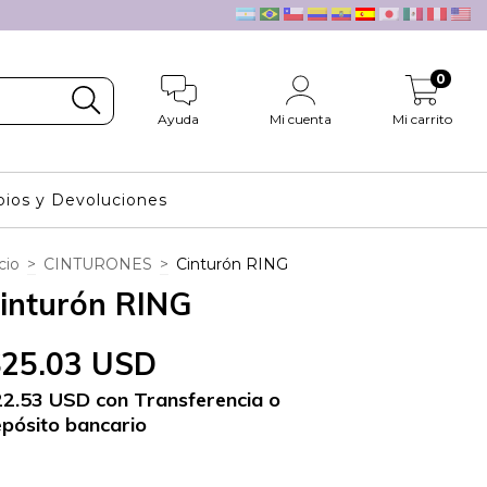
0
Ayuda
Mi cuenta
Mi carrito
ios y Devoluciones
cio
>
CINTURONES
>
Cinturón RING
inturón RING
$25.03 USD
22.53 USD
con
Transferencia o
pósito bancario