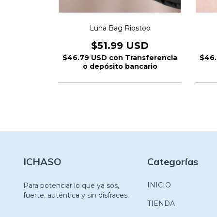
 Blanca
Luna Bag Ripstop
USD
$51.99 USD
nsferencia
$46.79 USD
con
Transferencia
$46
ncario
o depósito bancario
ICHASO
Categorías
INICIO
Para potenciar lo que ya sos,
fuerte, auténtica y sin disfraces.
TIENDA