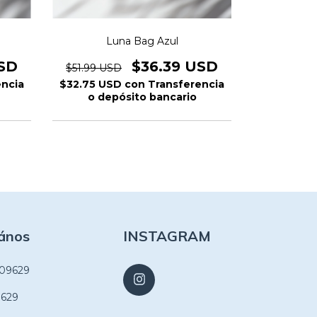
Luna B
Luna Bag Azul
USD
$5
$36.39 USD
$51.99 USD
encia
$46.79 U
$32.75 USD
con
Transferencia
o dep
o depósito bancario
ános
INSTAGRAM
109629
9629