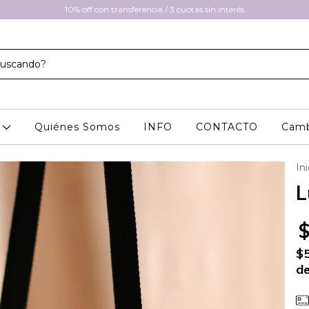
10% off con transferencia / 3 cuotas sin interés
A
Quiénes Somos
INFO
CONTACTO
Camb
Ini
L
$
de