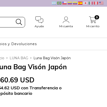
0
Ayuda
Mi cuenta
Mi carrito
ios y Devoluciones
cio
>
LUNA BAG
>
Luna Bag Visón Japón
una Bag Visón Japón
$60.69 USD
54.62 USD
con
Transferencia o
pósito bancario