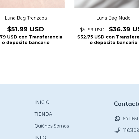
Luna Bag Trenzada
Luna Bag Nude
$51.99 USD
$36.39 
$51.99 USD
.79 USD
con
Transferencia
$32.75 USD
con
Transfer
o depósito bancario
o depósito bancario
INICIO
Contact
TIENDA
541165
Quiénes Somos
116510
INFO