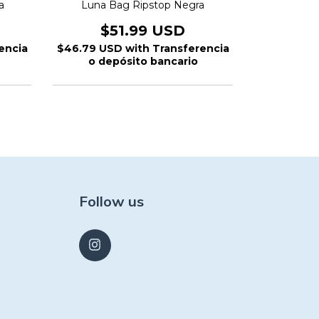
Lu
a
Luna Bag Ripstop Negra
$5
$51.99 USD
$46.79 U
encia
$46.79 USD
with
Transferencia
o dep
o depósito bancario
Follow us