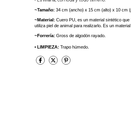
• Es liviana, cómoda y todo terreno.
~Tamaño:
34 cm (ancho) x 15 cm (alto) x 10 cm (
~Material:
Cuero PU, es un material sintético que 
utiliza piel de animal para realizarlo. Es un mater
~Forrería:
Gross de algodón rayado.
• LIMPIEZA:
Trapo húmedo.