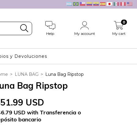
0
Help
My account
My cart
ios y Devoluciones
ome
>
LUNA BAG
>
Luna Bag Ripstop
una Bag Ripstop
$51.99 USD
46.79 USD
with
Transferencia o
pósito bancario