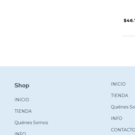
xel
USD
ansferencia
$46.
ncario
Shop
INICIO
TIENDA
INICIO
Quiénes S
TIENDA
INFO
Quiénes Somos
CONTACT
INFO