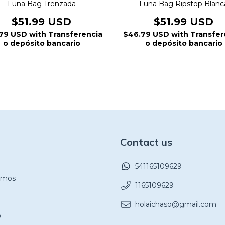
Luna Bag Trenzada
Luna Bag Ripstop Blanc
$51.99 USD
$51.99 USD
79 USD
with
Transferencia
$46.79 USD
with
Transfer
o depósito bancario
o depósito bancario
Contact us
541165109629
omos
1165109629
holaichaso@gmail.com
O