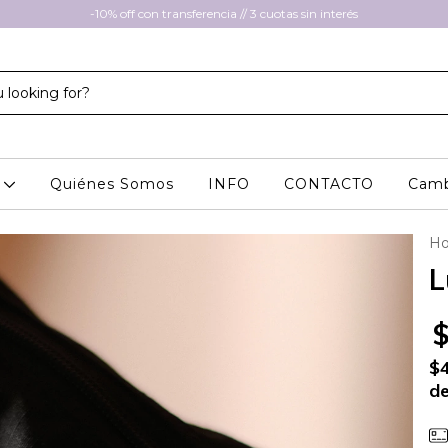
-10% off con transferencia // 3 cuotas sin interés
A
Quiénes Somos
INFO
CONTACTO
Camb
H
L
$
de