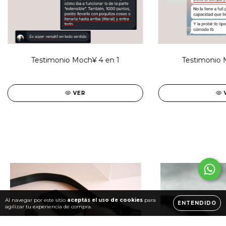
Testimonio Moch¥ 4 en 1
Testimonio 
VER
Al navegar por este sitio
aceptás el uso de cookies
para
ENTENDIDO
agilizar tu experiencia de compra.