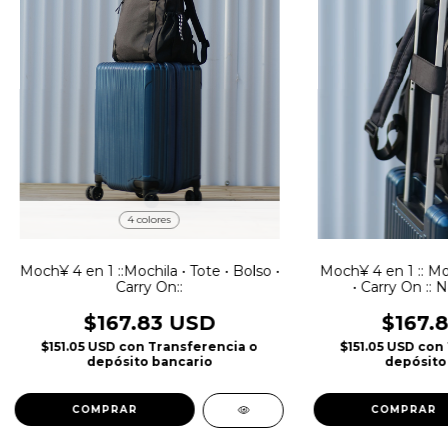
4 colores
Moch¥ 4 en 1 ::Mochila • Tote • Bolso •
Moch¥ 4 en 1 :: Moc
Carry On::
• Carry On :: 
$167.83 USD
$167.
$151.05 USD
con
Transferencia o
$151.05 USD
con
depósito bancario
depósito
COMPRAR