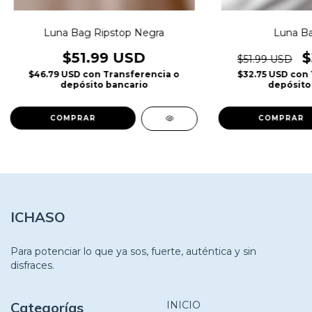
Luna Bag Ripstop Negra
Luna B
$51.99 USD
$
$51.99 USD
$46.79 USD
con
Transferencia o
$32.75 USD
con
depósito bancario
depósito
ICHASO
Para potenciar lo que ya sos, fuerte, auténtica y sin
disfraces.
Categorías
INICIO