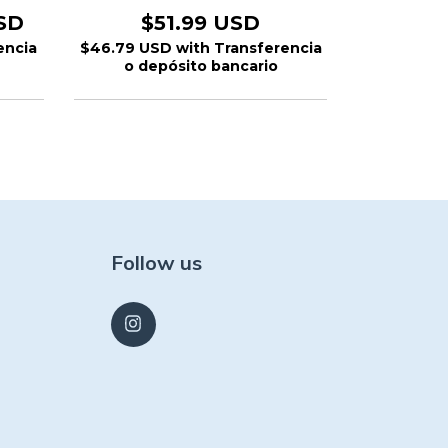
SD
$51.99 USD
$51.99 US
encia
$46.79 USD
with
Transferencia
$32.75 US
o depósito bancario
o dep
Follow us