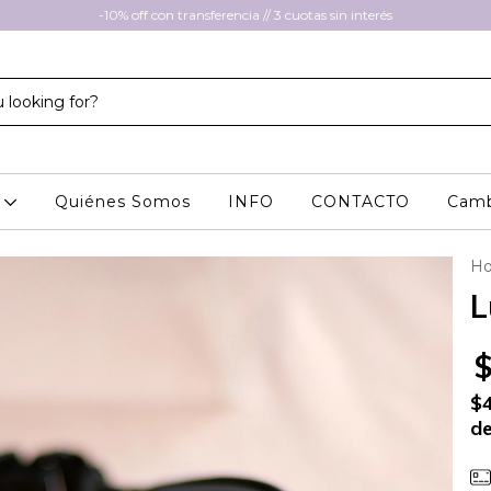
-10% off con transferencia // 3 cuotas sin interés
A
Quiénes Somos
INFO
CONTACTO
Camb
H
L
$
de