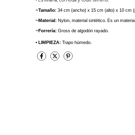
• Es liviana, cómoda y todo terreno.
~Tamaño:
34 cm (ancho) x 15 cm (alto) x 10 cm (
~Material:
Nylon, material sintético. Es un materi
~Forrería:
Gross de algodón rayado.
• LIMPIEZA:
Trapo húmedo.