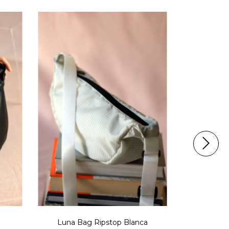
30
%
OFF
Luna Bag Ripstop Blanca
L