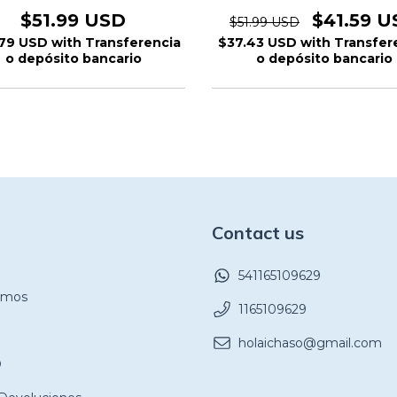
$51.99 USD
$41.59 U
$51.99 USD
79 USD
with
Transferencia
$37.43 USD
with
Transfer
o depósito bancario
o depósito bancario
Contact us
541165109629
omos
1165109629
holaichaso@gmail.com
O