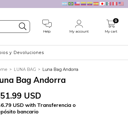
0
Help
My account
My cart
ios y Devoluciones
ome
>
LUNA BAG
>
Luna Bag Andorra
una Bag Andorra
$51.99 USD
46.79 USD
with
Transferencia o
pósito bancario