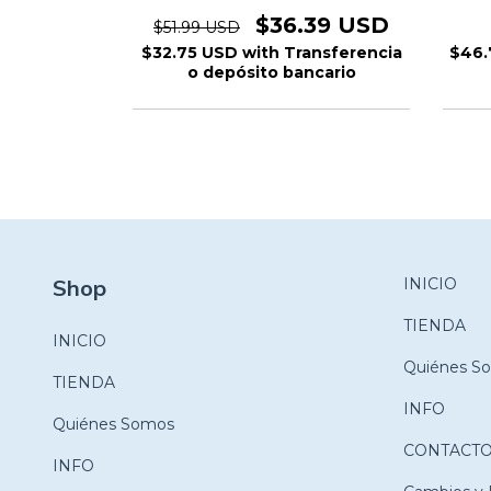
USD
$36.39 USD
$51.99 USD
ansferencia
$32.75 USD
with
Transferencia
$46.
ncario
o depósito bancario
Shop
INICIO
TIENDA
INICIO
Quiénes S
TIENDA
INFO
Quiénes Somos
CONTACT
INFO